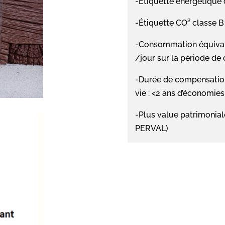
-Étiquette énergétique
-Étiquette CO² classe 
-Consommation équivale
/jour sur la période de 
-Durée de compensation
vie : <2 ans d’économies
-Plus value patrimonial
PERVAL)