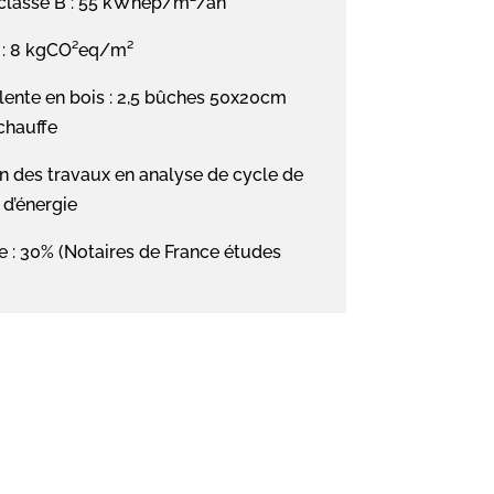
 classe B : 55 kWhep/m²/an
B : 8 kgCO²eq/m²
nte en bois : 2,5 bûches 50x20cm
chauffe
 des travaux en analyse de cycle de
 d’énergie
e : 30% (Notaires de France études