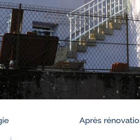
gie
Après rénovatio