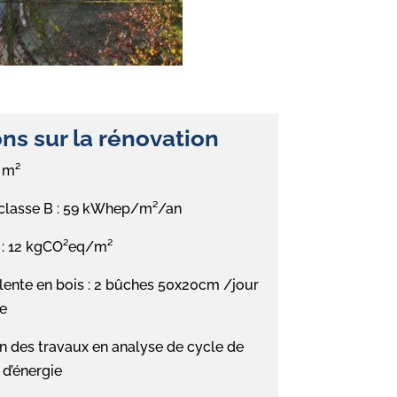
ns sur la rénovation
6 m²
 classe B : 59 kWhep/m²/an
C : 12 kgCO²eq/m²
nte en bois : 2 bûches 50x20cm /jour
fe
 des travaux en analyse de cycle de
 d’énergie