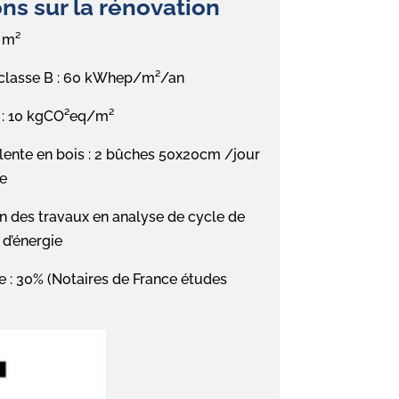
ns sur la rénovation
6 m²
 classe B : 60 kWhep/m²/an
B : 10 kgCO²eq/m²
nte en bois : 2 bûches 50x20cm /jour
fe
 des travaux en analyse de cycle de
 d’énergie
e : 30% (Notaires de France études